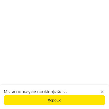
Имя
Фамилия
E-mail
Пол
Мужской
Женский
Согласие на получение чеков по электронной почте
Москва
Мы используем cookie-файлы.
Хорошо