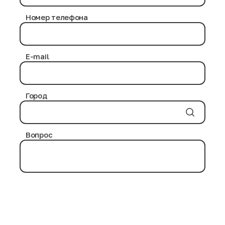
в процессе дезинфекции нами используются
проверенные химические средства, не приносящие
Номер телефона
никакого вреда здоровью человека.
Антибактериальная обработка выполняется на
протяжении нескольких часов. Современные
дезинфицирующие вещества и воздействие
E-mail
повышенных температурных режимов уничтожают
возможные инфекции и паразитов на товарных
позициях.
Город
Вопрос