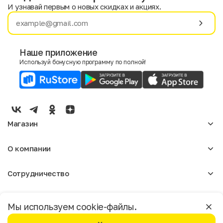
И узнавай первым о новых скидках и акциях.
Имя
Фамилия
Наше приложение
Используй бонусную программу по полной!
E-mail
Пол
Мужской
Женский
Магазин
Согласие на получение чеков по электронной почте
Женское
О компании
Мужское
Аксессуары
О нас
Детское
Сотрудничество
Отзывы
Блог
Оптовикам
Вакансии
Помощь
Москва
Арендодателям
Магазины
Мы используем cookie-файлы.
Реклама
Доставка и оплата
Бонусная программа