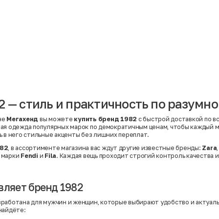
Материал
Акрил
Ангора
Ацетат
Бамбук
Бархат
Вельвет
Вискоза
Вискоза | Нейлон
Вискоза | Полиэстер
й
Вискоза | Полиэстер | Хлопок
Вискоза | Эластан
2 — стиль и практичность по разумно
Искусственная замша
ный
Кашемир
Кашемир | Нейлон
не
Мегахенд
вы можете
купить бренд 1982
с быстрой доставкой по вс
й
Кашемир | Хлопок
ая одежда популярных марок по демократичным ценам, чтобы каждый м
Кашемир | Шерсть
ь в него стильные акценты без лишних переплат.
Лён
й
Модал
82
, в ассортименте магазина вас ждут другие известные бренды:
Zara
Натуральная замша
 марки
Fendi
и
Fila
. Каждая вещь проходит строгий контроль качества и
Натуральная кожа
Нейлон
Полиэстер
Полиэстер | Спандекс
вляет бренд 1982
Полиэстер | Хлопок
Полиэстер | Экокожа
работана для мужчин и женщин, которые выбирают удобство и актуаль
Полиэстер | Эластан
найдёте:
Сатин