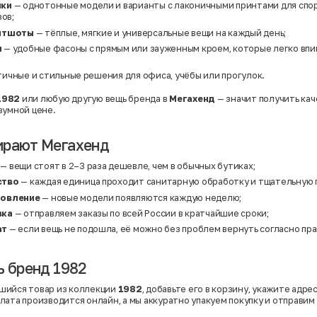
Твид
лки
— однотонные модели и варианты с лаконичными принтами для спо
Хлопок
ов;
Хлопок | Эластан
витшоты
— тёплые, мягкие и универсальные вещи на каждый день;
Шёлк
Шёлк | Шерсть
и
— удобные фасоны с прямым или зауженным кроем, которые легко впи
Шерсть
Экокожа
ичные и стильные решения для офиса, учёбы или прогулок.
Эластан
1982
или любую другую вещь бренда в
Мегахенд
— значит получить ка
зумной цене.
ирают Мегахенд
— вещи стоят в 2–3 раза дешевле, чем в обычных бутиках;
ство
— каждая единица проходит санитарную обработку и тщательную 
новление
— новые модели появляются каждую неделю;
вка
— отправляем заказы по всей России в кратчайшие сроки;
ат
— если вещь не подошла, её можно без проблем вернуть согласно пра
ь бренд 1982
шийся товар из коллекции
1982
, добавьте его в корзину, укажите адре
лата производится онлайн, а мы аккуратно упакуем покупку и отправим