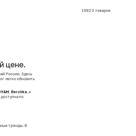
1982
0
товаров
й цене.
ей России. Здесь
ог легко обновить
,
H&M
,
Bershka
, а
 доступна по
ные тренды. В