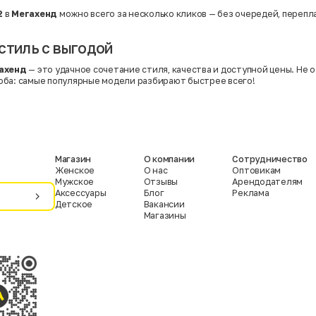
2
в
Мегахенд
можно всего за несколько кликов — без очередей, перепл
стиль с выгодой
ахенд
— это удачное сочетание стиля, качества и доступной цены. Не
ба: самые популярные модели разбирают быстрее всего!
Магазин
О компании
Сотрудничество
Женское
О нас
Оптовикам
Мужское
Отзывы
Арендодателям
Аксессуары
Блог
Реклама
Детское
Вакансии
Магазины