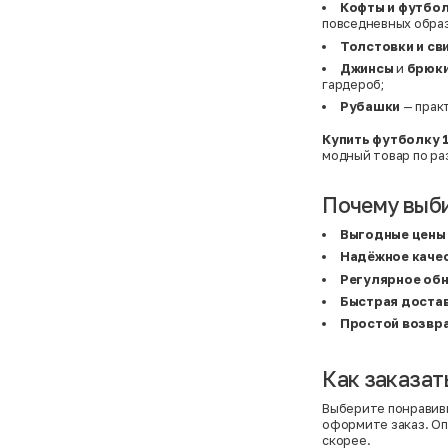
Basefield
38
Кофты и футбо
B&C Collection
38,5
повседневных образ
Beck & Hersey
39
Толстовки и с
Bench
39,5
Benetton
3XL
Джинсы
и
брюк
Ben Sherman
3XL
гардероб;
Bershka
3XL
Рубашки
— практ
Bexleys
3XS
Bexleys
40
BF
41
Купить футболку 
BF
42
модный товар по ра
Bivolino
43
Black Forest
44
Blind Date
44,5
Почему выб
Bogner
45
Bonita
46
Выгодные цены
Boohoo
48+
Надёжное каче
Brax
4XL
British Knights
4XL
Регулярное об
Bruno Banani
4XL
Быстрая доста
Buena Vista
5-7 лет
Bugatti
5XL
Простой возвр
Burberry
5XL
C&A
5XL
Calvin Klein
62 см (3 мес.)
Как заказат
Camel Active
68 см (6 мес.)
Camp David
6-9 мес.
Выберите понравив
Caprice
6XL
оформите заказ. Оп
Carhartt
6XL
скорее.
Carlo Colucci
6XL