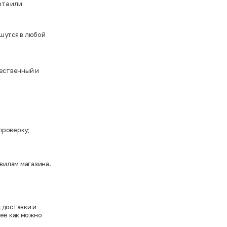
рта или
шутся в любой
чественный и
проверку;
вилам магазина.
с доставки и
 её как можно