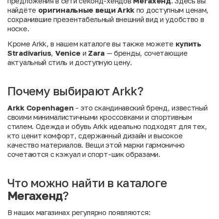
предложения в сети секонд-хендов
Мегахенд
. Здесь вы
найдёте
оригинальные вещи Arkk
по доступным ценам,
сохранившие презентабельный внешний вид и удобство в
носке.
Кроме Arkk, в нашем каталоге вы также можете
купить
Stradivarius
,
Venice
и
Zara
— бренды, сочетающие
актуальный стиль и доступную цену.
Почему выбирают Arkk?
Arkk Copenhagen
- это скандинавский бренд, известный
своими минималистичными кроссовками и спортивным
стилем. Одежда и обувь Arkk идеально подходят для тех,
кто ценит комфорт, сдержанный дизайн и высокое
качество материалов. Вещи этой марки гармонично
сочетаются с кэжуал и спорт-шик образами.
Что можно найти в каталоге
Мегахенд
?
В наших магазинах регулярно появляются: