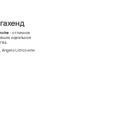
егахенд
nche
- отличное
ивших идеальное
тва.
e
,
Angelo Litrico
или