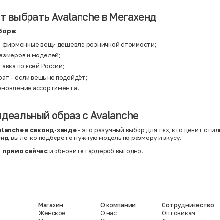
т выбрать Avalanche в Мегахенд
бора:
- фирменные вещи дешевле розничной стоимости;
азмеров и моделей;
авка по всей России;
рат - если вещь не подойдёт;
бновление ассортимента.
идеальный образ с Avalanche
alanche в секонд-хенде
- это разумный выбор для тех, кто ценит стил
енд
вы легко подберете нужную модель по размеру и вкусу.
 прямо сейчас
и обновите гардероб выгодно!
Магазин
О компании
Сотрудничество
Женское
О нас
Оптовикам