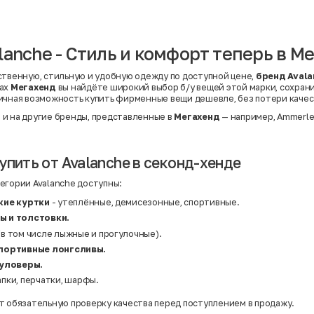
Вискоза | Нейлон
Вискоза | Полиэстер
й
Вискоза | Полиэстер | Хлопок
Вискоза | Эластан
lanche - Стиль и комфорт теперь в М
Искусственная замша
ный
Кашемир
Кашемир | Нейлон
ственную, стильную и удобную одежду по доступной цене,
бренд Avala
й
Кашемир | Хлопок
нах
Мегахенд
вы найдёте широкий выбор б/у вещей этой марки, сохран
Кашемир | Шерсть
ичная возможность купить фирменные вещи дешевле, без потери качес
Лён
й
Модал
и на другие бренды, представленные в
Мегахенд
— например,
Ammerl
Натуральная замша
Натуральная кожа
Нейлон
Полиэстер
упить от Avalanche в секонд-хенде
Полиэстер | Спандекс
Полиэстер | Хлопок
егории Avalanche доступны:
Полиэстер | Экокожа
Полиэстер | Эластан
кие куртки
- утеплённые, демисезонные, спортивные.
Сатин
 и толстовки.
Твид
Хлопок
(в том числе лыжные и прогулочные).
Хлопок | Эластан
портивные лонгсливы.
Шёлк
Шёлк | Шерсть
пуловеры.
Шерсть
апки, перчатки, шарфы.
Экокожа
Эластан
т обязательную проверку качества перед поступлением в продажу.