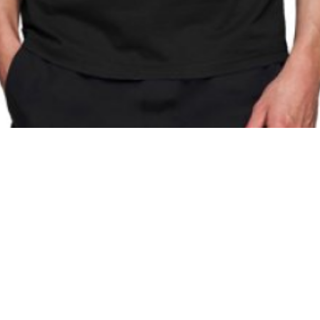
Материал
Акрил
Ангора
Ацетат
Бамбук
Бархат
Вельвет
Вискоза