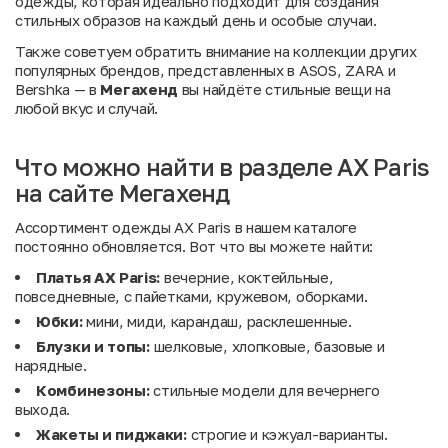
одежды, которая идеально подходит для создания
стильных образов на каждый день и особые случаи.
Также советуем обратить внимание на коллекции других
популярных брендов, представленных в
ASOS
,
ZARA
и
Bershka
— в
Мегахенд
вы найдёте стильные вещи на
любой вкус и случай.
Что можно найти в разделе AX Paris
на сайте Мегахенд
Ассортимент одежды AX Paris в нашем каталоге
постоянно обновляется. Вот что вы можете найти:
Платья AX Paris:
вечерние, коктейльные,
повседневные, с пайетками, кружевом, оборками.
Юбки:
мини, миди, карандаш, расклешенные.
Блузки и топы:
шелковые, хлопковые, базовые и
нарядные.
Комбинезоны:
стильные модели для вечернего
выхода.
Жакеты и пиджаки:
строгие и кэжуал-варианты.