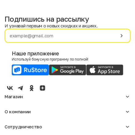
Подпишись на рассылку
И узнавай первым о новых скидках и акциях.
Имя
Фамилия
Наше приложение
Используй бонусную программу по полной!
E-mail
Пол
Мужской
Женский
Магазин
Согласие на получение чеков по электронной почте
Женское
О компании
Мужское
Аксессуары
О нас
Детское
Сотрудничество
Отзывы
Блог