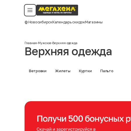
Условия пользования
Политика конфиденциальности
Смотреть все даты
©️ Мегахенд 2026. Все права защищены.
Новосибирск
Календарь скидок
Магазины
Москва
Главная
-
Мужское
-
Верхняя одежда
Верхняя одежда
Ветровки
Жилеты
Куртки
Пальто