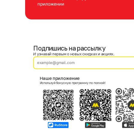
Подпишись на рассылку
Имя
Фамилия
И узнавай первым о новых скидках и акциях.
E-mail
Наше приложение
Используй бонусную программу по полной!
Пол
Мужской
Женский
Согласие на получение чеков по электронной почте