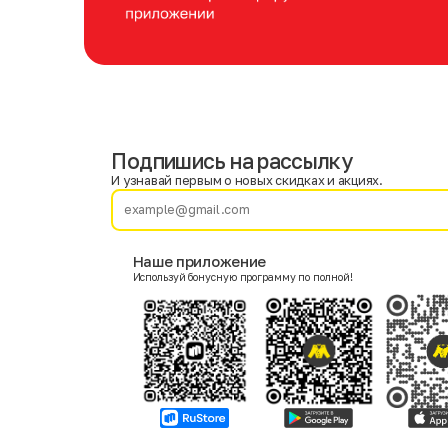
Подпишись на рассылку
Имя
Фамилия
И узнавай первым о новых скидках и акциях.
E-mail
Наше приложение
Используй бонусную программу по полной!
Пол
Мужской
Женский
Согласие на получение чеков по электронной почте