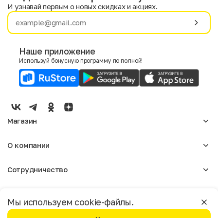
И узнавай первым о новых скидках и акциях.
Имя
Фамилия
Наше приложение
Используй бонусную программу по полной!
E-mail
Пол
Мужской
Женский
Магазин
Согласие на получение чеков по электронной почте
Женское
О компании
Мужское
Аксессуары
О нас
Детское
Сотрудничество
Отзывы
Блог
Оптовикам
Вакансии
Помощь
Москва
Арендодателям
Магазины
Мы используем cookie-файлы.
Реклама
Доставка и оплата
Бонусная программа