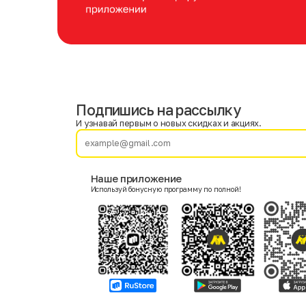
Подпишись на рассылку
Имя
Фамилия
И узнавай первым о новых скидках и акциях.
E-mail
Наше приложение
Используй бонусную программу по полной!
Пол
Мужской
Женский
Согласие на получение чеков по электронной почте