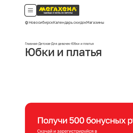
Условия пользования
Политика конфиденциальности
Смотреть все даты
©️ Мегахенд 2026. Все права защищены.
Новосибирск
Календарь скидок
Магазины
Москва
Главная
-
Детское
-
Для девочек
-
Юбки и платья
Юбки и платья