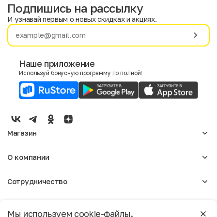
Подпишись на рассылку
И узнавай первым о новых скидках и акциях.
Имя
Фамилия
Наше приложение
Используй бонусную программу по полной!
E-mail
Пол
Мужской
Женский
Магазин
Согласие на получение чеков по электронной почте
Женское
О компании
Мужское
Аксессуары
О нас
Детское
Сотрудничество
Отзывы
Блог
Оптовикам
Вакансии
Помощь
Москва
Арендодателям
Магазины
Мы используем cookie-файлы.
Реклама